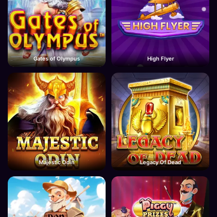
Gates of Olympus
High Flyer
Majestic Odin
Legacy Of Dead