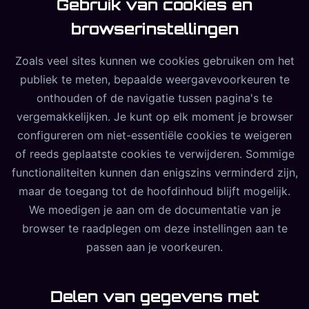
Gebruik van cookies en
browserinstellingen
Zoals veel sites kunnen we cookies gebruiken om het
publiek te meten, bepaalde weergavevoorkeuren te
onthouden of de navigatie tussen pagina's te
vergemakkelijken. Je kunt op elk moment je browser
configureren om niet-essentiële cookies te weigeren
of reeds geplaatste cookies te verwijderen. Sommige
functionaliteiten kunnen dan enigszins verminderd zijn,
maar de toegang tot de hoofdinhoud blijft mogelijk.
We moedigen je aan om de documentatie van je
browser te raadplegen om deze instellingen aan te
passen aan je voorkeuren.
Delen van gegevens met