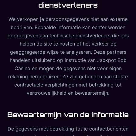
dienstverleners
We verkopen je persoonsgegevens niet aan externe
bedrijven. Bepaalde informatie kan echter worden
doorgegeven aan technische dienstverleners die ons
helpen de site te hosten of het verkeer op
geaggregeerde wijze te analyseren. Deze partners
handelen uitsluitend op instructie van Jackpot Bob
Casino en mogen de gegevens niet voor eigen
rekening hergebruiken. Ze zijn gebonden aan strikte
contractuele verplichtingen met betrekking tot
vertrouwelijkheid en bewaartermijn.
Bewaartermijn van de informatie
De gegevens met betrekking tot je contactberichten