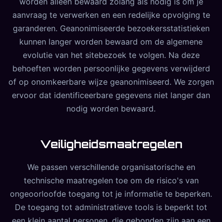
worden alleen bewaard zolang als nodig is om je
aanvraag te verwerken en een redelijke opvolging te
garanderen. Geanonimiseerde bezoekersstatistieken
kunnen langer worden bewaard om de algemene
evolutie van het sitebezoek te volgen. Na deze
behoeften worden persoonlijke gegevens verwijderd
of op onomkeerbare wijze geanonimiseerd. We zorgen
ervoor dat identificeerbare gegevens niet langer dan
nodig worden bewaard.
Veiligheidsmaatregelen
We passen verschillende organisatorische en
technische maatregelen toe om de risico's van
ongeoorloofde toegang tot je informatie te beperken.
De toegang tot administratieve tools is beperkt tot
een klein aantal personen, die gebonden zijn aan een