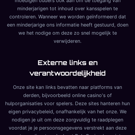
moedigen ouders ook aan om de toegang van
minderjarigen tot inhoud over kansspelen te
controleren. Wanneer we worden geïnformeerd dat
een minderjarige ons informatie heeft gestuurd, doen
we het nodige om deze zo snel mogelijk te
verwijderen.
Externe links en
verantwoordelijkheid
Onze site kan links bevatten naar platforms van
derden, bijvoorbeeld online casino's of
hulporganisaties voor spelers. Deze sites hanteren hun
eigen privacybeleid, onafhankelijk van het onze. We
nodigen je uit om deze zorgvuldig te raadplegen
voordat je je persoonsgegevens verstrekt aan deze