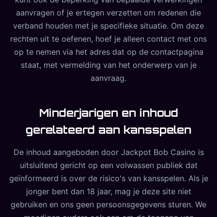
aanvragen of je ertegen verzetten om redenen die
verband houden met je specifieke situatie. Om deze
rechten uit te oefenen, hoef je alleen contact met ons
op te nemen via het adres dat op de contactpagina
staat, met vermelding van het onderwerp van je
aanvraag.
Minderjarigen en inhoud
gerelateerd aan kansspelen
De inhoud aangeboden door Jackpot Bob Casino is
uitsluitend gericht op een volwassen publiek dat
geïnformeerd is over de risico's van kansspelen. Als je
jonger bent dan 18 jaar, mag je deze site niet
gebruiken en ons geen persoonsgegevens sturen. We