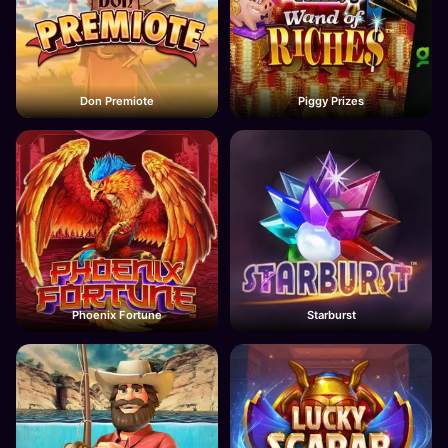
Don Premiote
Piggy Prizes
Phoenix Fortune
Starburst