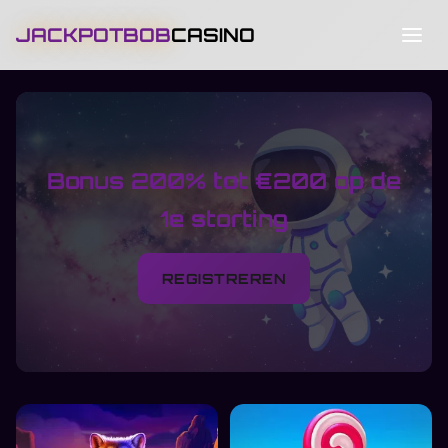
JACKPOTBOB
CASINO
Bonus 200% tot €200 op de
1e storting
REGISTREREN