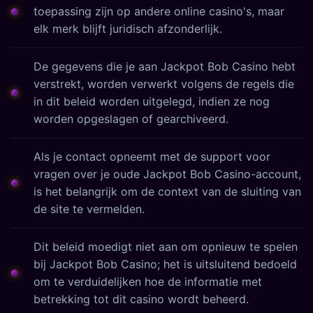
toepassing zijn op andere online casino's, maar
elk merk blijft juridisch afzonderlijk.
De gegevens die je aan Jackpot Bob Casino hebt
verstrekt, worden verwerkt volgens de regels die
in dit beleid worden uitgelegd, indien ze nog
worden opgeslagen of gearchiveerd.
Als je contact opneemt met de support voor
vragen over je oude Jackpot Bob Casino-account,
is het belangrijk om de context van de sluiting van
de site te vermelden.
Dit beleid moedigt niet aan om opnieuw te spelen
bij Jackpot Bob Casino; het is uitsluitend bedoeld
om te verduidelijken hoe de informatie met
betrekking tot dit casino wordt beheerd.