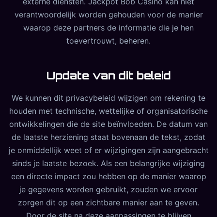
externe diensten. Jackpot Bob Casino kan niet
verantwoordelijk worden gehouden voor de manier
waarop deze partners de informatie die je hen
toevertrouwt, beheren.
Update van dit beleid
We kunnen dit privacybeleid wijzigen om rekening te
houden met technische, wettelijke of organisatorische
ontwikkelingen die de site beïnvloeden. De datum van
de laatste herziening staat bovenaan de tekst, zodat
je onmiddellijk weet of er wijzigingen zijn aangebracht
sinds je laatste bezoek. Als een belangrijke wijziging
een directe impact zou hebben op de manier waarop
je gegevens worden gebruikt, zouden we ervoor
zorgen dit op een zichtbare manier aan te geven.
Door de site na deze aanpassingen te blijven