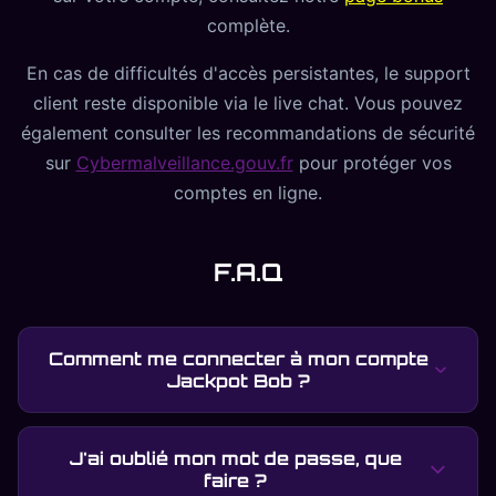
complète.
En cas de difficultés d'accès persistantes, le support
client reste disponible via le live chat. Vous pouvez
également consulter les recommandations de sécurité
sur
Cybermalveillance.gouv.fr
pour protéger vos
comptes en ligne.
F.A.Q
Comment me connecter à mon compte
Jackpot Bob ?
Cliquez sur le bouton connexion, saisissez votre
email et mot de passe, puis validez pour
J'ai oublié mon mot de passe, que
accéder instantanément à votre espace joueur.
faire ?