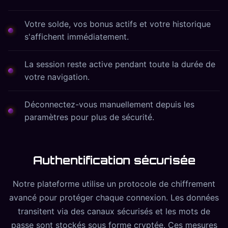
Votre solde, vos bonus actifs et votre historique
s'affichent immédiatement.
La session reste active pendant toute la durée de
votre navigation.
Déconnectez-vous manuellement depuis les
paramètres pour plus de sécurité.
Authentification sécurisée
Notre plateforme utilise un protocole de chiffrement
avancé pour protéger chaque connexion. Les données
transitent via des canaux sécurisés et les mots de
passe sont stockés sous forme cryptée. Ces mesures