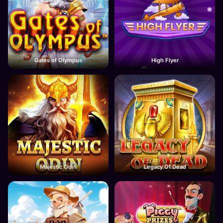
Gates of Olympus
High Flyer
Majestic Odin
Legacy Of Dead