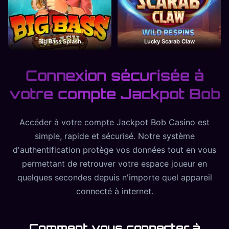
Big Bass Splash
Lucky Scarab Claw
Connexion sécurisée à
votre compte Jackpot Bob
Accéder à votre compte Jackpot Bob Casino est
simple, rapide et sécurisé. Notre système
d'authentification protège vos données tout en vous
permettant de retrouver votre espace joueur en
quelques secondes depuis n'importe quel appareil
connecté à internet.
Comment vous connecter à