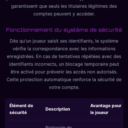
garantissent que seuls les titulaires légitimes des
comptes peuvent y accéder.
Fonctionnement du système de sécurité
Dès qu'un joueur saisit ses identifiants, le système
vérifie la correspondance avec les informations
enregistrées. En cas de tentatives répétées avec des
identifiants incorrects, un blocage temporaire peut
être activé pour prévenir les accès non autorisés.
Cette protection automatique renforce la sécurité de
votre compte.
Élément de
Avantage pour
Description
sécurité
le joueur
Protocole de